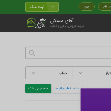
ثبت ملک
ت نام
ورود
آقای مسکن
خرید، فروش، رهن و اجاره
راژ
حذف تمام فیلترها
جستجوی ملک