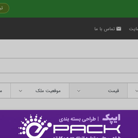
ثب
ایت
تماس با ما
قیمت
موقعیت ملک
مت