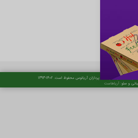
حقوق این تارنما نزد ایده پردازان آریانوس محفوظ است. 1402-1393
بانی و سئو:
آریاهاست