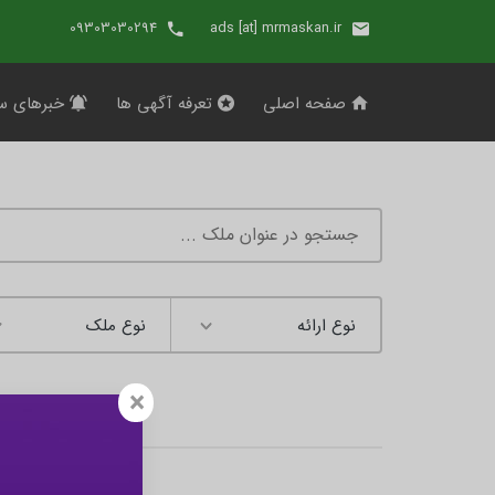
09303030294
ads [at] mrmaskan.ir
صفحه اصلی
تعرفه آگهی ها
خبرهای س
×