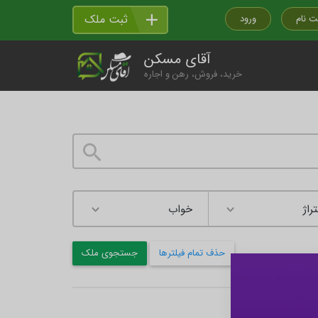
ثبت ملک
ت نام
ورود
آقای مسکن
خرید، فروش، رهن و اجاره
راژ
حذف تمام فیلترها
جستجوی ملک