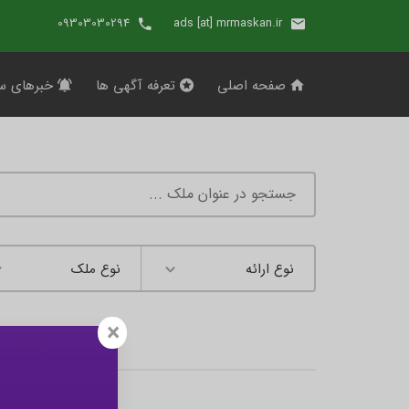
09303030294
ads [at] mrmaskan.ir
صفحه اصلی
تعرفه آگهی ها
خبرهای س
×