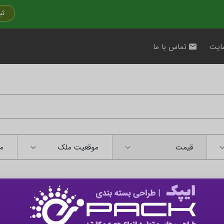
ثب
ایت
تماس با ما
قیمت
موقعیت ملک
مت