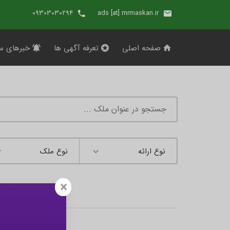
09303030294
ads [at] mrmaskan.ir
صفحه اصلی
تعرفه آگهی ها
خبرهای س
×