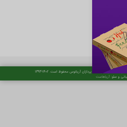
حقوق این تارنما نزد ایده پردازان آریانوس محفوظ است. 1402-1393
بانی و سئو:
آریاهاست