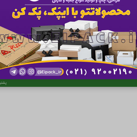
ان
کلیه 
پشتی