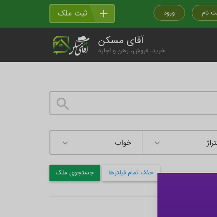
ثبت ملک
ت نام
ورود
آقای مسکن
خرید، فروش، رهن و اجاره
راژ
حذف تمام فیلترها
جستجوی ملک