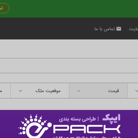
ثب
ایت
تماس با ما
قیمت
موقعیت ملک
مت