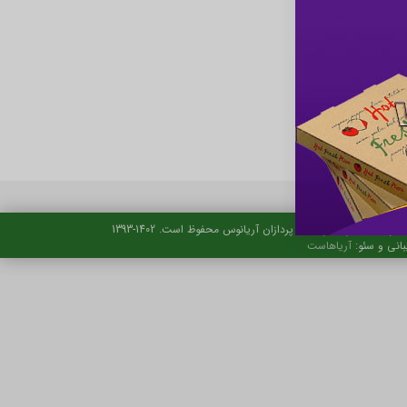
حقوق این تارنما نزد ایده پردازان آریانوس محفوظ است. 1402-1393
بانی و سئو:
آریاهاست