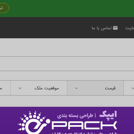
ثب
ایت
تماس با ما
قیمت
موقعیت ملک
مت