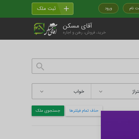
ثبت ملک
ت نام
ورود
آقای مسکن
خرید، فروش، رهن و اجاره
راژ
حذف تمام فیلترها
جستجوی ملک