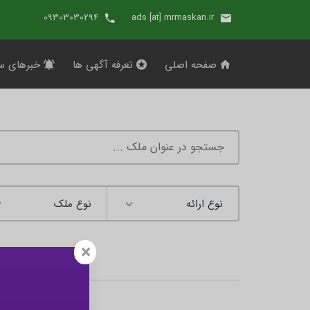
09303030294
ads [at] mrmaskan.ir
صفحه اصلی
تعرفه آگهی ها
خبرهای س
×