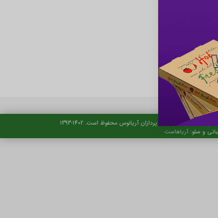
حقوق این تارنما نزد ایده پردازان آریانوس محفوظ است. 1402-1393
بانی و سئو:
آریاهاست