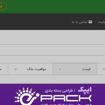
ثب
ایت
تماس با ما
قیمت
موقعیت ملک
مت