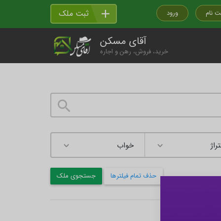
ثبت ملک
ت نام
ورود
آقای مسکن
خرید، فروش، رهن و اجاره
راژ
حذف تمام فیلترها
جستجوی ملک