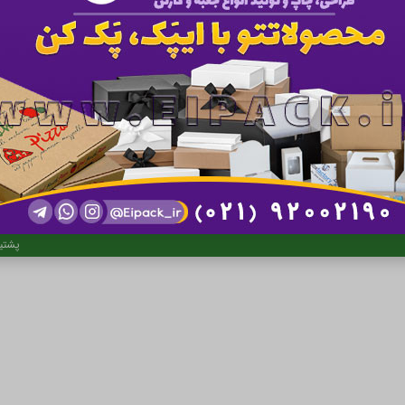
ل
کلیه 
پشتی