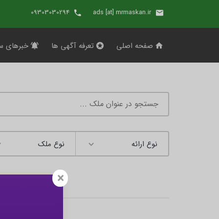
09303030294
ads [at] mrmaskan.ir
صفحه اصلی
تعرفه آگهی ها
خبرهای س
×